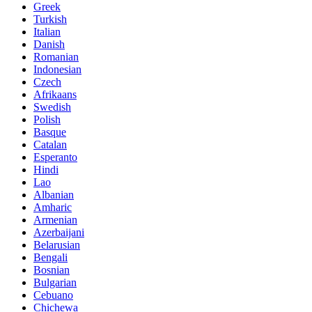
Greek
Turkish
Italian
Danish
Romanian
Indonesian
Czech
Afrikaans
Swedish
Polish
Basque
Catalan
Esperanto
Hindi
Lao
Albanian
Amharic
Armenian
Azerbaijani
Belarusian
Bengali
Bosnian
Bulgarian
Cebuano
Chichewa