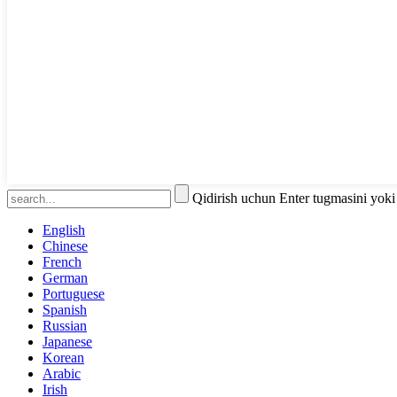
Qidirish uchun Enter tugmasini yok
English
Chinese
French
German
Portuguese
Spanish
Russian
Japanese
Korean
Arabic
Irish