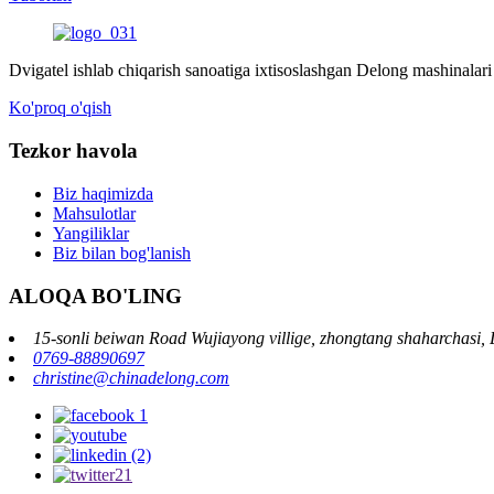
Dvigatel ishlab chiqarish sanoatiga ixtisoslashgan Delong mashinalari d
Ko'proq o'qish
Tezkor havola
Biz haqimizda
Mahsulotlar
Yangiliklar
Biz bilan bog'lanish
ALOQA BO'LING
15-sonli beiwan Road Wujiayong villige, zhongtang shaharchasi,
0769-88890697
christine@chinadelong.com