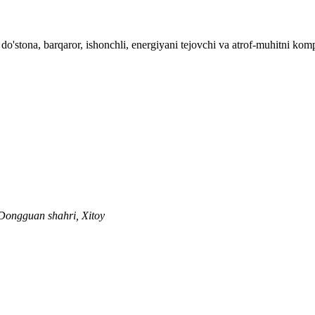
o'stona, barqaror, ishonchli, energiyani tejovchi va atrof-muhitni kompyu
 Dongguan shahri, Xitoy