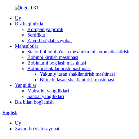
Uy
Biz haqimizda
Kompaniya profili
Sertifikat
Zavod bo'ylab sayohat
Mahsulotlar
Stator bobinini o'rash mexanizmini avtomatlashtirish
Bobinni kiritish mashinasi
Bobinlarni bog'lash mashinasi
Bobinni shakllantirish mashinasi
Yakuniy lasan shakllantirish mashinasi
Birinchi lasan shakllantirish mashinasi
Yangiliklar
Mahsulot yangiliklari
Sanoat yangiliklari
Biz bilan bog'lanish
English
Uy
Zavod bo'ylab sayohat