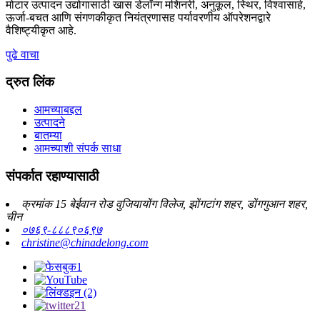
मोटार उत्पादन उद्योगासाठी खास डेलॉन्ग मशिनरी, अनुकूल, स्थिर, विश्वासार्ह,
ऊर्जा-बचत आणि संगणकीकृत नियंत्रणासह पर्यावरणीय ऑपरेशनद्वारे
वैशिष्ट्यीकृत आहे.
पुढे वाचा
द्रुत लिंक
आमच्याबद्दल
उत्पादने
बातम्या
आमच्याशी संपर्क साधा
संपर्कात रहाण्यासाठी
क्रमांक 15 बेईवान रोड वुजियायोंग विलेज, झोंगटांग शहर, डोंगगुआन शहर,
चीन
०७६९-८८८९०६९७
christine@chinadelong.com