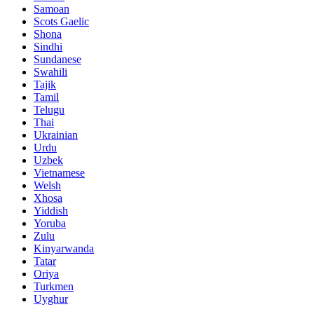
Samoan
Scots Gaelic
Shona
Sindhi
Sundanese
Swahili
Tajik
Tamil
Telugu
Thai
Ukrainian
Urdu
Uzbek
Vietnamese
Welsh
Xhosa
Yiddish
Yoruba
Zulu
Kinyarwanda
Tatar
Oriya
Turkmen
Uyghur