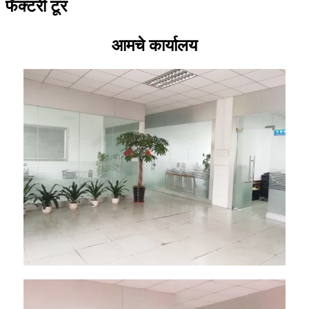
फॅक्टरी टूर
आमचे कार्यालय