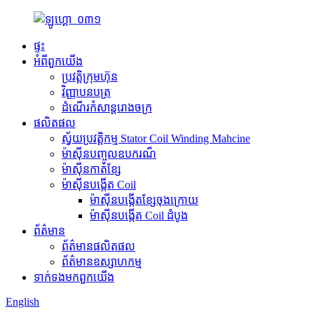
ផ្ទះ
អំពី​ពួក​យើង
ប្រវត្តិ​ក្រុមហ៊ុន
វិញ្ញាបនបត្រ
ដំណើរកំសាន្តរោងចក្រ
ផលិតផល
ស្វ័យប្រវត្តិកម្ម Stator Coil Winding Mahcine
ម៉ាស៊ីនបញ្ចូលឧបករណ៏
ម៉ាស៊ីនកាត់ខ្សែ
ម៉ាស៊ីនបង្កើត Coil
ម៉ាស៊ីនបង្កើតខ្សែចុងក្រោយ
ម៉ាស៊ីនបង្កើត Coil ដំបូង
ព័ត៌មាន
ព័ត៌មានផលិតផល
ព័ត៌មានឧស្សាហកម្ម
ទាក់ទង​មក​ពួក​យើង
English