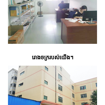
រោងចក្ររបស់យើង។