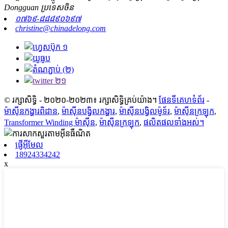
Dongguan ប្រទេសចិន
០៧៦៩-៨៨៨៩០៦៩៧
christine@chinadelong.com
© រក្សាសិទ្ធិ - ២០២០-២០២៣៖ រក្សាសិទ្ធិគ្រប់យ៉ាង។
ផែនទីគេហទំព័រ
-
ម៉ាស៊ីនកង្ហារពិដាន
,
ម៉ាស៊ីនបង្វិលកង្ហារ
,
ម៉ាស៊ីនបង្វិលម៉ូទ័រ
,
ម៉ាស៊ីនក្រឡុក
,
Transformer Winding ម៉ាស៊ីន
,
ម៉ាស៊ីនក្រឡុក
,
ផលិតផលទាំងអស់។
ផ្ញើអ៊ីមែល
18924334242
x