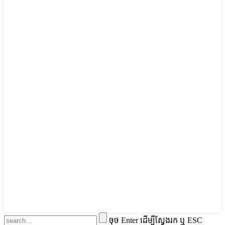
ចុច Enter ដើម្បីស្វែងរក ឬ ESC