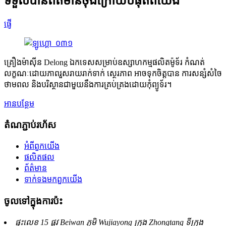
ទទួលបានព័ត៌មានចុងក្រោយបំផុតពីយើង
ផ្ញើ
គ្រឿងម៉ាស៊ីន Delong ឯកទេសសម្រាប់ឧស្សាហកម្មផលិតម៉ូទ័រ កំណត់
លក្ខណៈដោយភាពរួសរាយរាក់ទាក់ ស្ថេរភាព អាចទុកចិត្តបាន ការសន្សំសំចៃ
ថាមពល និងបរិស្ថានជាមួយនឹងការគ្រប់គ្រងដោយកុំព្យូទ័រ។
អាន​បន្ថែម
តំណភ្ជាប់រហ័ស
អំពី​ពួក​យើង
ផលិតផល
ព័ត៌មាន
ទាក់ទង​មក​ពួក​យើង
ចូល​ទៅ​ក្នុង​ការ​ប៉ះ
ផ្ទះលេខ 15 ផ្លូវ Beiwan ភូមិ Wujiayong ក្រុង Zhongtang ទីក្រុង