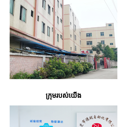
ក្រុម​របស់​យើង