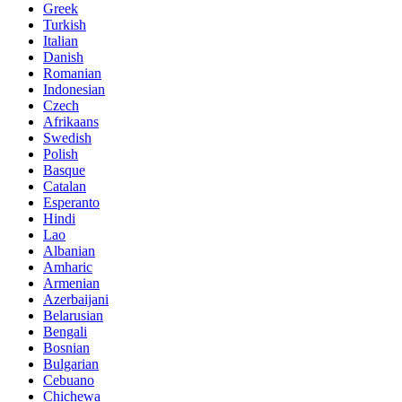
Greek
Turkish
Italian
Danish
Romanian
Indonesian
Czech
Afrikaans
Swedish
Polish
Basque
Catalan
Esperanto
Hindi
Lao
Albanian
Amharic
Armenian
Azerbaijani
Belarusian
Bengali
Bosnian
Bulgarian
Cebuano
Chichewa