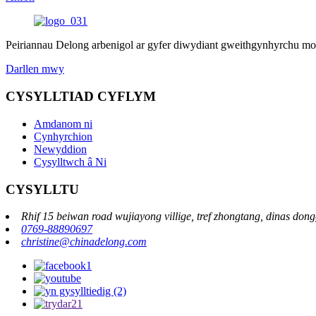
Peiriannau Delong arbenigol ar gyfer diwydiant gweithgynhyrchu mo
Darllen mwy
CYSYLLTIAD CYFLYM
Amdanom ni
Cynhyrchion
Newyddion
Cysylltwch â Ni
CYSYLLTU
Rhif 15 beiwan road wujiayong villige, tref zhongtang, dinas don
0769-88890697
christine@chinadelong.com