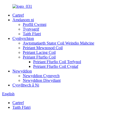
Cartref
Amdanom ni
Proffil Cwmni
Tystysgrif
Taith Ffatri
Cynhyrchion
Awtomatiaeth Stator Coil Weindio Mahcine
Peiriant Mewnosod Coil
Peiriant Lacing Coil
Peiriant Ffurfio Coil
Peiriant Ffurfio Coil Terfynol
Peiriant Ffurfio Coil Cyntaf
Newyddion
Newyddion Cynnyrch
Newyddion Diwydiant
Cysylltwch â Ni
English
Cartref
Taith Ffatri