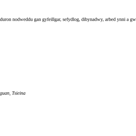
duron nodweddu gan gyfeillgar, sefydlog, dibynadwy, arbed ynni a gw
gguan, Tsieina