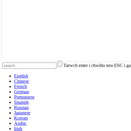
Tarwch enter i chwilio neu ESC i g
English
Chinese
French
German
Portuguese
Spanish
Russian
Japanese
Korean
Arabic
Irish