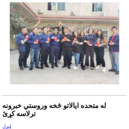
له متحده ایالاتو څخه وروستي خبرونه
ترلاسه کړئ
لیږل