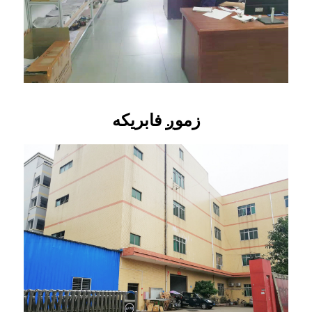
زموږ فابریکه