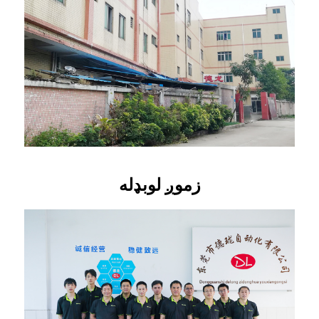
زموږ لوبډله