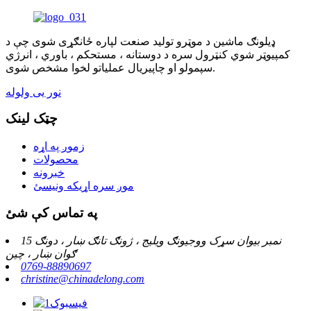
ډیلونګ ماشین د موټرو تولید صنعت لپاره ځانګړی شوی چې د
کمپیوټر شوي کنټرول سره د دوستانه ، مستحکم ، باوري ، انرژي
سپمولو او چاپیریال عملیاتو لخوا مشخص شوی.
نور یی ولوله
چټک لینک
زموږ په اړه
محصولات
خبرونه
موږ سره اړیکه ونیسئ
په تماس کې شئ
15 نمبر بیوان سړک ووجیونګ ویلیج ، ژونګ تانګ ښار ، دونګ
ګوان ښار ، چین
0769-88890697
christine@chinadelong.com