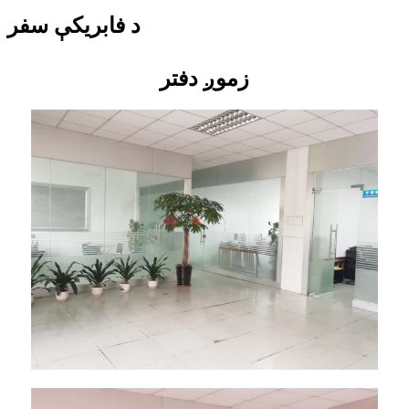
د فابریکې سفر
زموږ دفتر