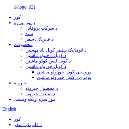
کور
زموږ په اړه
د شرکت پروفایل
سند
د فابریکې سفر
محصولات
د اتوماتیک سټیټر کویل باد مهسین
د کویل داخلولو ماشین
د کویل لیس کولو ماشین
د کویل جوړولو ماشین
وروستی کویل جوړولو ماشین
لومړی د کویل جوړولو ماشین
خبرونه
د محصول خبرونه
د صنعت خبرونه
موږ سره اړیکه ونیسئ
English
کور
د فابریکې سفر