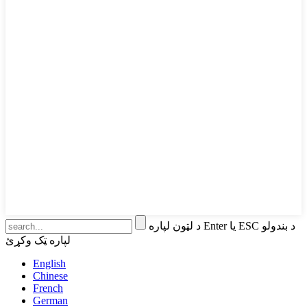
د لټون لپاره Enter یا ESC د بندولو
لپاره ټک وکړئ
English
Chinese
French
German