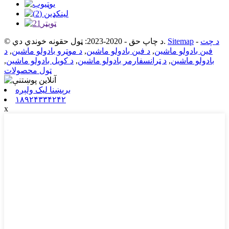
© د چاپ حق - 2020-2023: ټول حقونه خوندي دي.
Sitemap
-
د چت
د
,
د موټرو بادولو ماشین
,
د فین بادولو ماشین
,
فین بادولو ماشین
,
د کویل بادولو ماشین
,
د ټرانسفارمر بادولو ماشین
,
بادولو ماشین
ټول محصولات
برېښنا لیک ولېږه
۱۸۹۲۴۳۳۴۲۴۲
x