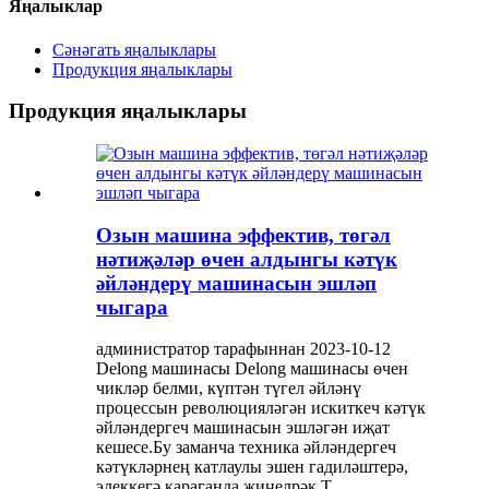
Яңалыклар
Сәнәгать яңалыклары
Продукция яңалыклары
Продукция яңалыклары
Озын машина эффектив, төгәл
нәтиҗәләр өчен алдынгы кәтүк
әйләндерү машинасын эшләп
чыгара
администратор тарафыннан 2023-10-12
Delong машинасы Delong машинасы өчен
чикләр белми, күптән түгел әйләнү
процессын революцияләгән искиткеч кәтүк
әйләндергеч машинасын эшләгән иҗат
кешесе.Бу заманча техника әйләндергеч
кәтүкләрнең катлаулы эшен гадиләштерә,
элеккегә караганда җиңелрәк.Т ...