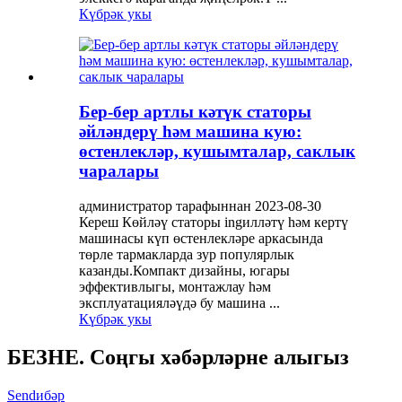
Күбрәк укы
Бер-бер артлы кәтүк статоры
әйләндерү һәм машина кую:
өстенлекләр, кушымталар, саклык
чаралары
администратор тарафыннан 2023-08-30
Кереш Көйләү статоры ingилләтү һәм кертү
машинасы күп өстенлекләре аркасында
төрле тармакларда зур популярлык
казанды.Компакт дизайны, югары
эффективлыгы, монтажлау һәм
эксплуатацияләүдә бу машина ...
Күбрәк укы
БЕЗНЕ. Соңгы хәбәрләрне алыгыз
Sendибәр