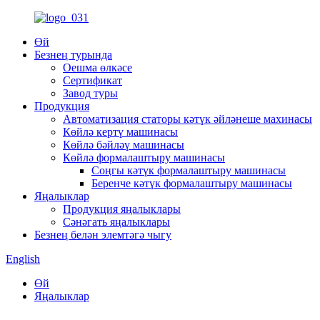
Өй
Безнең турында
Оешма өлкәсе
Сертификат
Завод туры
Продукция
Автоматизация статоры кәтүк әйләнеше махинасы
Көйлә кертү машинасы
Көйлә бәйләү машинасы
Көйлә формалаштыру машинасы
Соңгы кәтүк формалаштыру машинасы
Беренче кәтүк формалаштыру машинасы
Яңалыклар
Продукция яңалыклары
Сәнәгать яңалыклары
Безнең белән элемтәгә чыгу
English
Өй
Яңалыклар