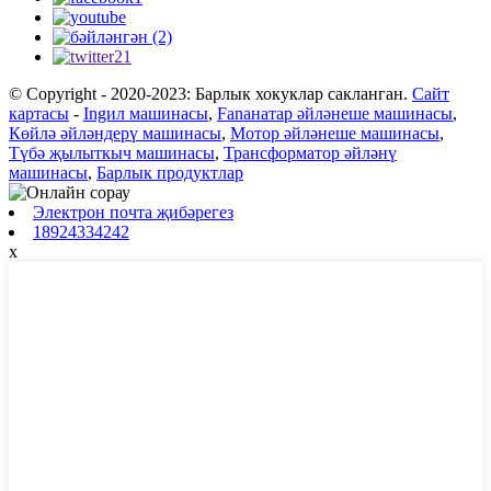
© Copyright - 2020-2023: Барлык хокуклар сакланган.
Сайт
картасы
-
Ingил машинасы
,
Fanанатар әйләнеше машинасы
,
Көйлә әйләндерү машинасы
,
Мотор әйләнеше машинасы
,
Түбә җылыткыч машинасы
,
Трансформатор әйләнү
машинасы
,
Барлык продуктлар
Электрон почта җибәрегез
18924334242
x