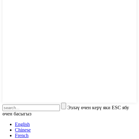
Эзләү өчен керү яки ESC ябу
өчен басыгыз
English
Chinese
French