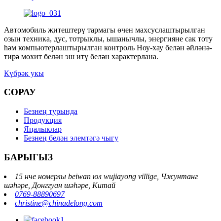
Автомобиль җитештерү тармагы өчен махсуслаштырылган
озын техника, дус, тотрыклы, ышанычлы, энергияне сак тоту
һәм компьютерлаштырылган контроль Ноу-хау белән әйләнә-
тирә мохит белән эш итү белән характерлана.
Күбрәк укы
СОРАУ
Безнең турында
Продукция
Яңалыклар
Безнең белән элемтәгә чыгу
БАРЫГЫЗ
15 нче номерлы beiwan юл wujiayong villige, Чжунтанг
шәһәре, Донггуан шәһәре, Китай
0769-88890697
christine@chinadelong.com