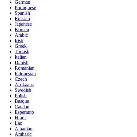
German
Portuguese
Spanish
Russian
Japanese
Korean
Arabic
Irish
Greek
Turkish
Italian
Danish
Romanian
Indonesian
Czech
Afrikaans
Swedish
Polish
Basque
Catalan
Esperanto
Hindi
Lao
Albanian
Amharic