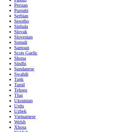
Persian
Punjabi
Serbian
Sesotho
Sinhala
Slovak
Slovenian
Somali
Samoan
Scots Gaelic
Shona
Sindhi
Sundanese
Swahili
Tajik
Tamil
Telugu
Thai
Ukrainian
Urdu
Uzbek
Vietnamese
Welsh
Xhosa