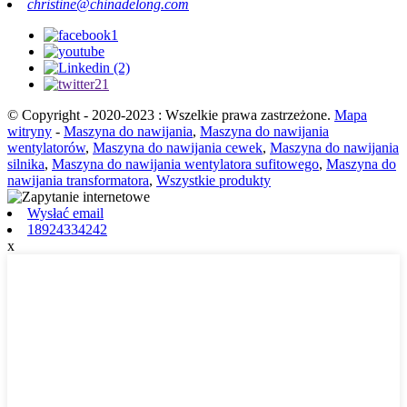
christine@chinadelong.com
© Copyright - 2020-2023 : Wszelkie prawa zastrzeżone.
Mapa
witryny
-
Maszyna do nawijania
,
Maszyna do nawijania
wentylatorów
,
Maszyna do nawijania cewek
,
Maszyna do nawijania
silnika
,
Maszyna do nawijania wentylatora sufitowego
,
Maszyna do
nawijania transformatora
,
Wszystkie produkty
Wysłać email
18924334242
x