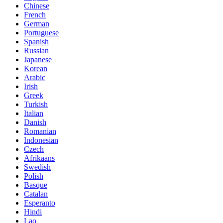
Chinese
French
German
Portuguese
Spanish
Russian
Japanese
Korean
Arabic
Irish
Greek
Turkish
Italian
Danish
Romanian
Indonesian
Czech
Afrikaans
Swedish
Polish
Basque
Catalan
Esperanto
Hindi
Lao