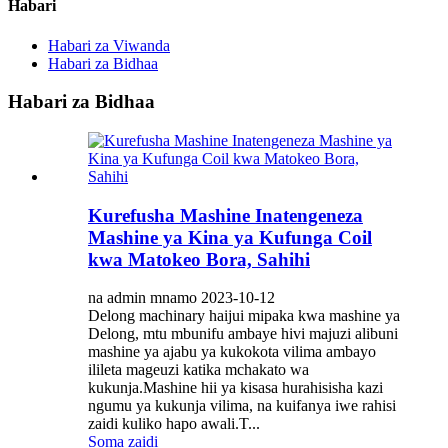
Habari
Habari za Viwanda
Habari za Bidhaa
Habari za Bidhaa
Kurefusha Mashine Inatengeneza
Mashine ya Kina ya Kufunga Coil
kwa Matokeo Bora, Sahihi
na admin mnamo 2023-10-12
Delong machinary haijui mipaka kwa mashine ya
Delong, mtu mbunifu ambaye hivi majuzi alibuni
mashine ya ajabu ya kukokota vilima ambayo
ilileta mageuzi katika mchakato wa
kukunja.Mashine hii ya kisasa hurahisisha kazi
ngumu ya kukunja vilima, na kuifanya iwe rahisi
zaidi kuliko hapo awali.T...
Soma zaidi