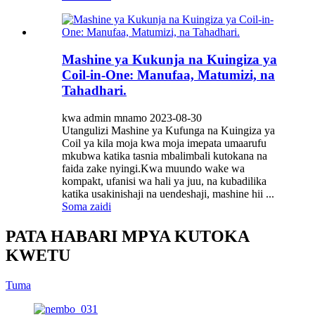
Mashine ya Kukunja na Kuingiza ya
Coil-in-One: Manufaa, Matumizi, na
Tahadhari.
kwa admin mnamo 2023-08-30
Utangulizi Mashine ya Kufunga na Kuingiza ya
Coil ya kila moja kwa moja imepata umaarufu
mkubwa katika tasnia mbalimbali kutokana na
faida zake nyingi.Kwa muundo wake wa
kompakt, ufanisi wa hali ya juu, na kubadilika
katika usakinishaji na uendeshaji, mashine hii ...
Soma zaidi
PATA HABARI MPYA KUTOKA
KWETU
Tuma