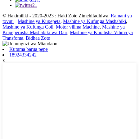
© Hakimiliki - 2020-2023 : Haki Zote Zimehifadhiwa.
Ramani ya
tovuti
-
Mashine ya Kupepeta
,
Mashine ya Kufunga Mashabiki
,
Mashine ya Kufunga Coil
,
Motor vilima Machine
,
Mashine ya
Kupeperusha Mashabiki wa Dari
,
Mashine ya Kupitisha Vilima ya
Transfoma
,
Bidhaa Zote
Kutuma barua pepe
18924334242
x