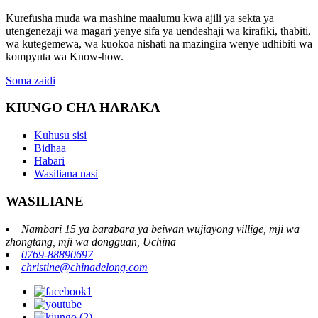
Kurefusha muda wa mashine maalumu kwa ajili ya sekta ya
utengenezaji wa magari yenye sifa ya uendeshaji wa kirafiki, thabiti,
wa kutegemewa, wa kuokoa nishati na mazingira wenye udhibiti wa
kompyuta wa Know-how.
Soma zaidi
KIUNGO CHA HARAKA
Kuhusu sisi
Bidhaa
Habari
Wasiliana nasi
WASILIANE
Nambari 15 ya barabara ya beiwan wujiayong villige, mji wa
zhongtang, mji wa dongguan, Uchina
0769-88890697
christine@chinadelong.com