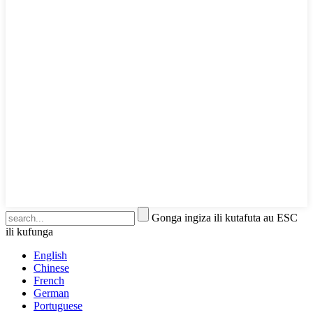
Gonga ingiza ili kutafuta au ESC
ili kufunga
English
Chinese
French
German
Portuguese