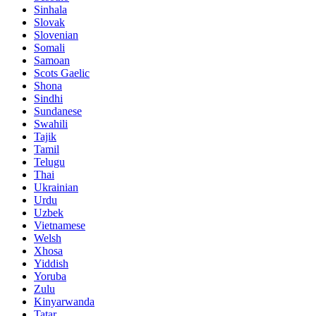
Sinhala
Slovak
Slovenian
Somali
Samoan
Scots Gaelic
Shona
Sindhi
Sundanese
Swahili
Tajik
Tamil
Telugu
Thai
Ukrainian
Urdu
Uzbek
Vietnamese
Welsh
Xhosa
Yiddish
Yoruba
Zulu
Kinyarwanda
Tatar