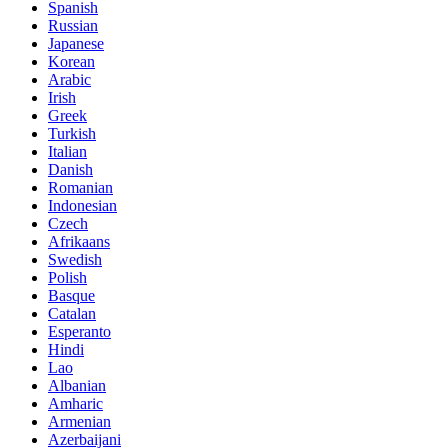
Spanish
Russian
Japanese
Korean
Arabic
Irish
Greek
Turkish
Italian
Danish
Romanian
Indonesian
Czech
Afrikaans
Swedish
Polish
Basque
Catalan
Esperanto
Hindi
Lao
Albanian
Amharic
Armenian
Azerbaijani