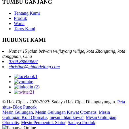
TUMBU GANJANG
Tentang Kami
Produk
Warta
Taros Kami
HUBUNGI KAMI
Nomer 15 jalan beiwan wujiayong villige, kota Zhongtang, kota
dongguan, Cina
0769-88890697
christine@chinadelong.com
© Hak Cipta - 2020-2023: Sadaya Hak Cipta Ditangtayungan.
Peta
situs
-
Blog Puncak
Mesin Gulungan
,
Mesin Gulungan Kawat Otomatis
,
Mesin
Gulungan Koil Otomatis
,
mesin lilitan kawat
,
Mesin Gulungan
Otomatis
,
Mesin Pembentuk Stator
,
Sadaya Produk