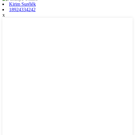
Kirim Surélék
18924334242
x