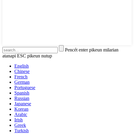
Pencét enter pikeun milarian
atanapi ESC pikeun nutup
English
Chinese
French
German
Portuguese
Spanish
Russian
Japanese
Korean
Arabic
Irish
Greek
Turkish