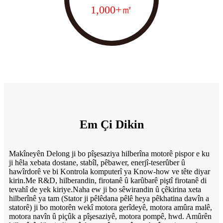
1,000
+㎡
Em Çi Dikin
Makîneyên Delong ji bo pîşesaziya hilberîna motorê pispor e ku
ji hêla xebata dostane, stabîl, pêbawer, enerjî-teserûber û
hawîrdorê ve bi Kontrola komputerî ya Know-how ve tête diyar
kirin.Me R&D, hilberandin, firotanê û karûbarê piştî firotanê di
tevahî de yek kiriye.Naha ew ji bo sêwirandin û çêkirina xeta
hilberînê ya tam (Stator ji pêlêdana pêlê heya pêkhatina dawîn a
statorê) ji bo motorên wekî motora gerîdeyê, motora amûra malê,
motora navîn û piçûk a pîşesaziyê, motora pompê, hwd. Amûrên