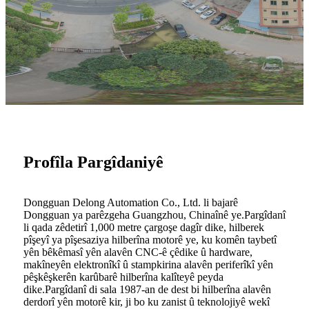
Profîla Pargîdaniyê
Dongguan Delong Automation Co., Ltd. li bajarê
Dongguan ya parêzgeha Guangzhou, Chinaînê ye.Pargîdanî
li qada zêdetirî 1,000 metre çargoşe dagîr dike, hilberek
pîşeyî ya pîşesaziya hilberîna motorê ye, ku komên taybetî
yên bêkêmasî yên alavên CNC-ê çêdike û hardware,
makîneyên elektronîkî û stampkirina alavên periferîkî yên
pêşkêşkerên karûbarê hilberîna kalîteyê peyda
dike.Pargîdanî di sala 1987-an de dest bi hilberîna alavên
derdorî yên motorê kir, ji bo ku zanist û teknolojiyê wekî