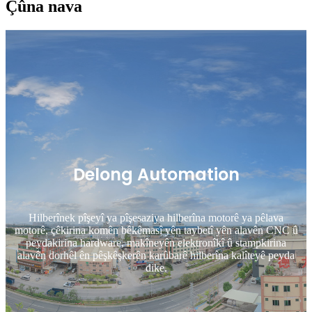
Çûna nava
Delong Automation
Hilberînek pîşeyî ya pîşesaziya hilberîna motorê ya pêlava
motorê, çêkirina komên bêkêmasî yên taybetî yên alavên CNC û
peydakirina hardware, makîneyên elektronîkî û stampkirina
alavên dorhêl ên pêşkêşkerên karûbarê hilberîna kalîteyê peyda
dike.