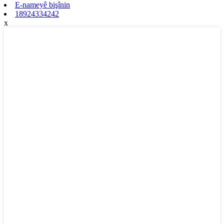
E-nameyê bişînin
18924334242
x