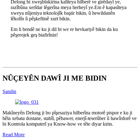
Delong bi xweşbînkirina kalîteya hilberê ve girêdayî ye,
razîbûna xerîdar lêgerîna meya herheyî ye.Em ê kapasîteya
xweya nûjeniya teknolojîk baştir bikin, û hewildanên
lêkolîn û pêşkeftinê xurt bikin.
Em li bendê ne ku ji dil bi we re hevkariyê bikin da ku
pêşerojek geş biafirînin!
NÛÇEYÊN DAWÎ JI ME BIDIN
Şandin
Makîneyên Delong ji bo pîşesaziya hilberîna motorê pispor e ku ji
hêla xebata dostane, stabîl, pêbawer, enerjî-teserûber û hawîrdorê ve
bi Kontrola komputerî ya Know-how ve tête diyar kirin.
Read More