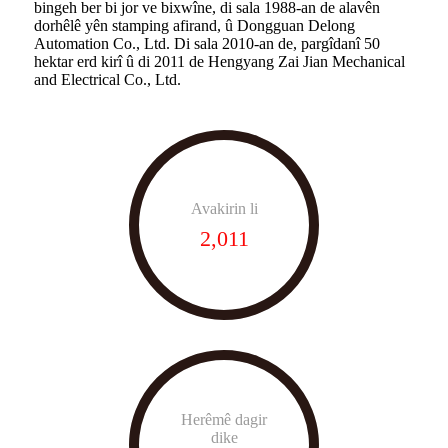
bingeh ber bi jor ve bixwîne, di sala 1988-an de alavên
dorhêlê yên stamping afirand, û Dongguan Delong
Automation Co., Ltd. Di sala 2010-an de, pargîdanî 50
hektar erd kirî û di 2011 de Hengyang Zai Jian Mechanical
and Electrical Co., Ltd.
Avakirin li
2,011
Herêmê dagir
dike