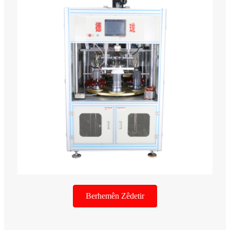
Berhemên Zêdetir