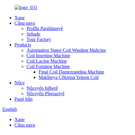
Xane
Çûna nava
Profîla Pargîdaniyê
Şehade
Tour Factory
Products
Automation Stator Coil Winding Mahcine
Coil Inserting Machine
Coil Lacing Machine
Coil Forming Machine
Final Coil Damezrandina Machine
Makîneya Çêkirina Yekem Coil
Nûçe
Nûçeyên hilberê
Nûçeyên Pîşesaziyê
Paqij bûn
English
Xane
Çûna nava