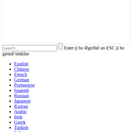
Enter ji bo lêgerînê an ESC ji bo
girtinê bitikîne
English
Chinese
French
German
Portuguese
Spanish
Russian
Japanese
Korean
Arabic
Irish
Greek
Turkish