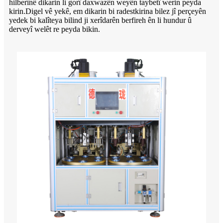
hilberînê dikarin li gorî daxwazên weyên taybetî werin peyda
kirin.Digel vê yekê, em dikarin bi radestkirina bilez jî perçeyên
yedek bi kalîteya bilind ji xerîdarên berfireh ên li hundur û
derveyî welêt re peyda bikin.